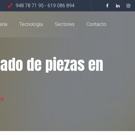
948 78 71 95
-
619 086 894
ería
Tecnología
Sectores
Contacto
zado de piezas en
na