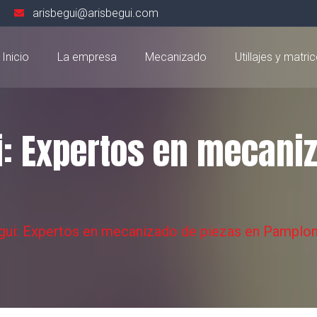
arisbegui@arisbegui.com
Inicio
La empresa
Mecanizado
Utillajes y matric
i: Expertos en mecani
egui: Expertos en mecanizado de piezas en Pamplo