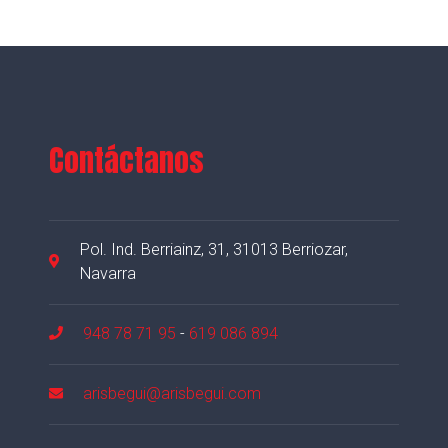
Contáctanos
Pol. Ind. Berriainz, 31, 31013 Berriozar,
Navarra
948 78 71 95
-
619 086 894
arisbegui@arisbegui.com